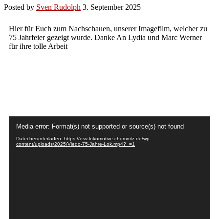
Posted by
Sven Rudolph
3. September 2025
Hier für Euch zum Nachschauen, unserer Imagefilm, welcher zu
75 Jahrfeier gezeigt wurde. Danke An Lydia und Marc Werner
für ihre tolle Arbeit
Video-
Media error: Format(s) not supported or source(s) not found
Player
Datei herunterladen: https://esv-lokomotive-chemnitz.de/wp-
content/uploads/2025/Viedo-75-Jahre-Lok.mp4?_=1