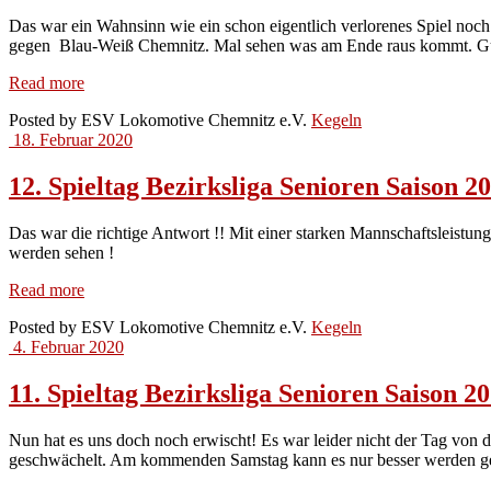
Das war ein Wahnsinn wie ein schon eigentlich verlorenes Spiel noc
gegen Blau-Weiß Chemnitz. Mal sehen was am Ende raus kommt. Gut 
13.
Read more
Spieltag
Posted by
ESV Lokomotive Chemnitz e.V.
Kegeln
Bezirksliga
18. Februar 2020
Senioren
Saison
2019/2020
12. Spieltag Bezirksliga Senioren Saison 2
Das war die richtige Antwort !! Mit einer starken Mannschaftsleistu
werden sehen !
12.
Read more
Spieltag
Posted by
ESV Lokomotive Chemnitz e.V.
Kegeln
Bezirksliga
4. Februar 2020
Senioren
Saison
2019/2020
11. Spieltag Bezirksliga Senioren Saison 2
Nun hat es uns doch noch erwischt! Es war leider nicht der Tag von
geschwächelt. Am kommenden Samstag kann es nur besser werden g