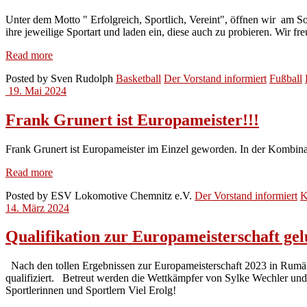
Unter dem Motto " Erfolgreich, Sportlich, Vereint", öffnen wir am S
ihre jeweilige Sportart und laden ein, diese auch zu probieren. Wir f
Tag
Read more
der
Posted by
Sven Rudolph
Basketball
Der Vorstand informiert
Fußball
offenen
19. Mai 2024
Tür
Frank Grunert ist Europameister!!!
Frank Grunert ist Europameister im Einzel geworden. In der Kombinat
Frank
Read more
Grunert
Posted by
ESV Lokomotive Chemnitz e.V.
Der Vorstand informiert
K
ist
14. März 2024
Europameister!!!
Qualifikation zur Europameisterschaft ge
Nach den tollen Ergebnissen zur Europameisterschaft 2023 in Rum
qualifiziert. Betreut werden die Wettkämpfer von Sylke Wechler und
Sportlerinnen und Sportlern Viel Erolg!