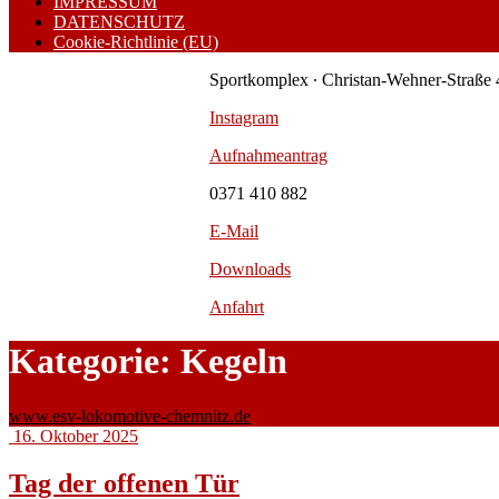
IMPRESSUM
DATENSCHUTZ
Cookie-Richtlinie (EU)
Sportkomplex ∙ Christan-Wehner-Straße 
Instagram
Aufnahmeantrag
0371 410 882
E-Mail
Downloads
Anfahrt
Kategorie:
Kegeln
www.esv-lokomotive-chemnitz.de
Kegeln
16. Oktober 2025
Tag der offenen Tür