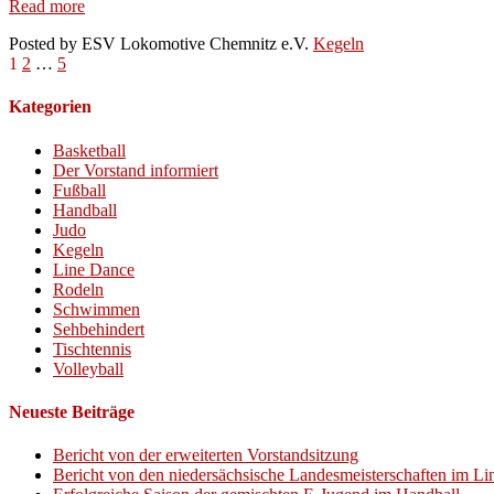
11.
Read more
Spieltag
Posted by
ESV Lokomotive Chemnitz e.V.
Kegeln
Bezirksliga
Seitennummerierung
1
2
…
5
Senioren
Saison
der
2019/2020
Kategorien
Beiträge
Basketball
Der Vorstand informiert
Fußball
Handball
Judo
Kegeln
Line Dance
Rodeln
Schwimmen
Sehbehindert
Tischtennis
Volleyball
Neueste Beiträge
Bericht von der erweiterten Vorstandsitzung
Bericht von den niedersächsische Landesmeisterschaften im L