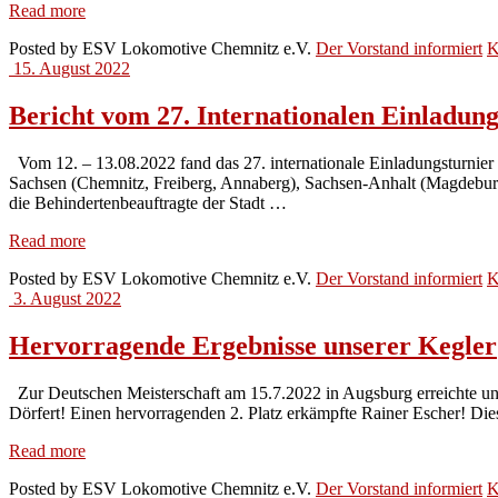
Qualifikation
Read more
zur
Posted by
ESV Lokomotive Chemnitz e.V.
Der Vorstand informiert
K
Europameisterschaft
15. August 2022
gelungen!
Bericht vom 27. Internationalen Einladun
Vom 12. – 13.08.2022 fand das 27. internationale Einladungsturnier
Sachsen (Chemnitz, Freiberg, Annaberg), Sachsen-Anhalt (Magdeburg,
die Behindertenbeauftragte der Stadt …
Bericht
Read more
vom
Posted by
ESV Lokomotive Chemnitz e.V.
Der Vorstand informiert
K
27.
3. August 2022
Internationalen
Einladungsturnier
der
Hervorragende Ergebnisse unserer Kegler
Blinden
und
Zur Deutschen Meisterschaft am 15.7.2022 in Augsburg erreichte u
Sehbehinderten
Dörfert! Einen hervorragenden 2. Platz erkämpfte Rainer Escher! Di
im
Kegeln
Hervorragende
Read more
Ergebnisse
Posted by
ESV Lokomotive Chemnitz e.V.
Der Vorstand informiert
K
unserer