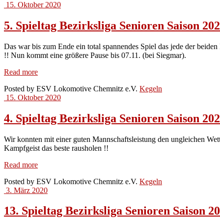
15. Oktober 2020
Kegler
5. Spieltag Bezirksliga Senioren Saison 20
Das war bis zum Ende ein total spannendes Spiel das jede der beiden
!! Nun kommt eine größere Pause bis 07.11. (bei Siegmar).
5.
Read more
Spieltag
Posted by
ESV Lokomotive Chemnitz e.V.
Kegeln
Bezirksliga
15. Oktober 2020
Senioren
Saison
2020/2021
4. Spieltag Bezirksliga Senioren Saison 20
Wir konnten mit einer guten Mannschaftsleistung den ungleichen Wet
Kampfgeist das beste rausholen !!
4.
Read more
Spieltag
Posted by
ESV Lokomotive Chemnitz e.V.
Kegeln
Bezirksliga
3. März 2020
Senioren
Saison
2020/2021
13. Spieltag Bezirksliga Senioren Saison 2