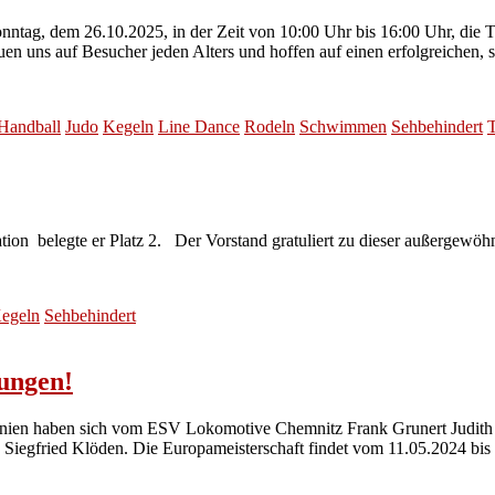
onntag, dem 26.10.2025, in der Zeit von 10:00 Uhr bis 16:00 Uhr, die
reuen uns auf Besucher jeden Alters und hoffen auf einen erfolgreichen
Handball
Judo
Kegeln
Line Dance
Rodeln
Schwimmen
Sehbehindert
T
ion belegte er Platz 2. Der Vorstand gratuliert zu dieser außergewöh
egeln
Sehbehindert
lungen!
änien haben sich vom ESV Lokomotive Chemnitz Frank Grunert Judith
 Siegfried Klöden. Die Europameisterschaft findet vom 11.05.2024 bis