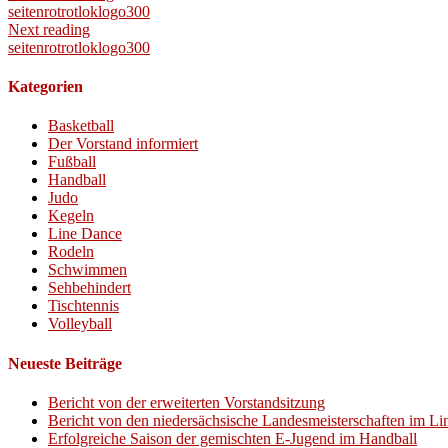
seitenrotrotloklogo300
Next reading
seitenrotrotloklogo300
Kategorien
Basketball
Der Vorstand informiert
Fußball
Handball
Judo
Kegeln
Line Dance
Rodeln
Schwimmen
Sehbehindert
Tischtennis
Volleyball
Neueste Beiträge
Bericht von der erweiterten Vorstandsitzung
Bericht von den niedersächsische Landesmeisterschaften im L
Erfolgreiche Saison der gemischten E-Jugend im Handball