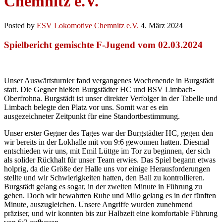
Chemnitz e.V.
Posted by
ESV Lokomotive Chemnitz e.V.
4. März 2024
Spielbericht gemischte F-Jugend vom 02.03.2024
Unser Auswärtsturnier fand vergangenes Wochenende in Burgstädt
statt. Die Gegner hießen Burgstädter HC und BSV Limbach-
Oberfrohna. Burgstädt ist unser direkter Verfolger in der Tabelle und
Limbach belegte den Platz vor uns. Somit war es ein
ausgezeichneter Zeitpunkt für eine Standortbestimmung.
Unser erster Gegner des Tages war der Burgstädter HC, gegen den
wir bereits in der Lokhalle mit von 9:6 gewonnen hatten. Diesmal
entschieden wir uns, mit Emil Lüttge im Tor zu beginnen, der sich
als solider Rückhalt für unser Team erwies. Das Spiel begann etwas
holprig, da die Größe der Halle uns vor einige Herausforderungen
stellte und wir Schwierigkeiten hatten, den Ball zu kontrollieren.
Burgstädt gelang es sogar, in der zweiten Minute in Führung zu
gehen. Doch wir bewahrten Ruhe und Milo gelang es in der fünften
Minute, auszugleichen. Unsere Angriffe wurden zunehmend
präziser, und wir konnten bis zur Halbzeit eine komfortable Führung