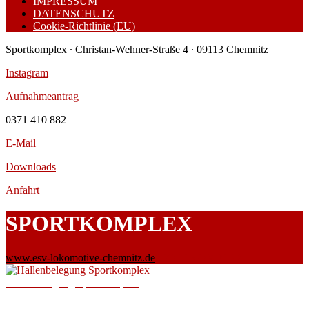
IMPRESSUM
DATENSCHUTZ
Cookie-Richtlinie (EU)
Sportkomplex ∙ Christan-Wehner-Straße 4 ∙ 09113 Chemnitz
Instagram
Aufnahmeantrag
0371 410 882
E-Mail
Downloads
Anfahrt
SPORTKOMPLEX
www.esv-lokomotive-chemnitz.de
SPORTKOMPLEX
Hallenbelegung Sportkomplex
gültig vom 26.03.2018 bis 08.11.2018