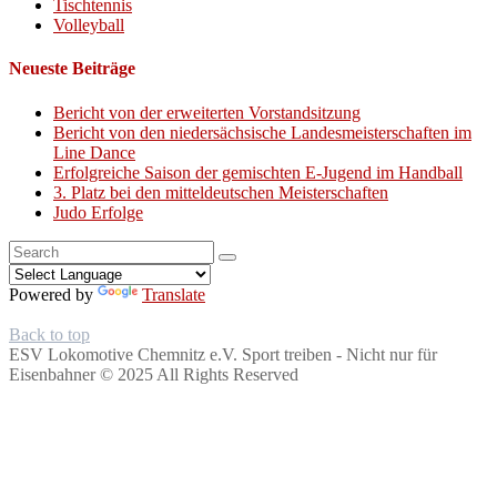
Tischtennis
Volleyball
Neueste Beiträge
Bericht von der erweiterten Vorstandsitzung
Bericht von den niedersächsische Landesmeisterschaften im
Line Dance
Erfolgreiche Saison der gemischten E-Jugend im Handball
3. Platz bei den mitteldeutschen Meisterschaften
Judo Erfolge
Search
for:
Powered by
Translate
Back to top
ESV Lokomotive Chemnitz e.V.
Sport treiben - Nicht nur für
Eisenbahner © 2025 All Rights Reserved